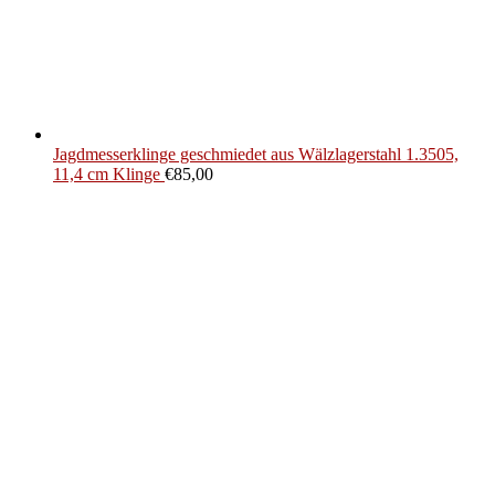
Jagdmesserklinge geschmiedet aus Wälzlagerstahl 1.3505,
11,4 cm Klinge
€
85,00