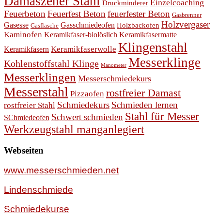
Damaszener Stahl
Einzelcoaching
Druckminderer
Feuerbeton
Feuerfest Beton
feuerfester Beton
Gasbrenner
Holzvergaser
Gasesse
Gasschmiedeofen
Holzbackofen
Gasflasche
Kaminofen
Keramikfaser-biolöslich
Keramikfasermatte
Klingenstahl
Keramikfasern
Keramikfaserwolle
Messerklinge
Kohlenstoffstahl Klinge
Manometer
Messerklingen
Messerschmiedekurs
Messerstahl
rostfreier Damast
Pizzaofen
Schmiedekurs
Schmieden lernen
rostfreier Stahl
Stahl für Messer
Schwert schmieden
SChmiedeofen
Werkzeugstahl manganlegiert
Webseiten
www.messerschmieden.net
Lindenschmiede
Schmiedekurse