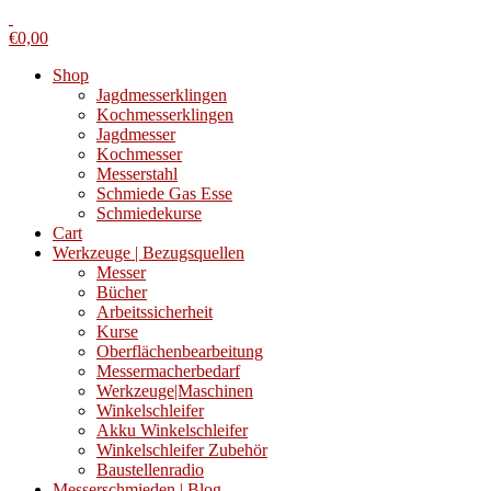
€
0,00
Shop
Jagdmesserklingen
Kochmesserklingen
Jagdmesser
Kochmesser
Messerstahl
Schmiede Gas Esse
Schmiedekurse
Cart
Werkzeuge | Bezugsquellen
Messer
Bücher
Arbeitssicherheit
Kurse
Oberflächenbearbeitung
Messermacherbedarf
Werkzeuge|Maschinen
Winkelschleifer
Akku Winkelschleifer
Winkelschleifer Zubehör
Baustellenradio
Messerschmieden | Blog