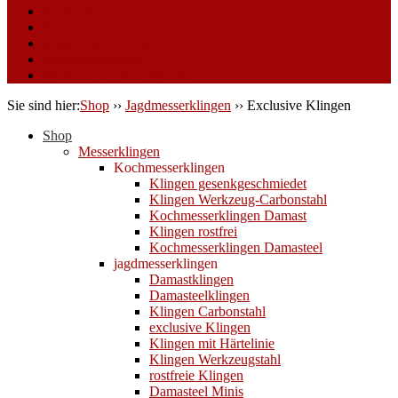
Startseite
Shop
Messermacherbedarf.net
Messerschmieden
Werkzeuge | Bezugsquellen
Sie sind hier:
Shop
››
Jagdmesserklingen
››
Exclusive Klingen
Shop
Messerklingen
Kochmesserklingen
Klingen gesenkgeschmiedet
Klingen Werkzeug-Carbonstahl
Kochmesserklingen Damast
Klingen rostfrei
Kochmesserklingen Damasteel
jagdmesserklingen
Damastklingen
Damasteelklingen
Klingen Carbonstahl
exclusive Klingen
Klingen mit Härtelinie
Klingen Werkzeugstahl
rostfreie Klingen
Damasteel Minis