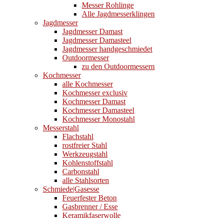
Messer Rohlinge
Alle Jagdmesserklingen
Jagdmesser
Jagdmesser Damast
Jagdmesser Damasteel
Jagdmesser handgeschmiedet
Outdoormesser
zu den Outdoormessern
Kochmesser
alle Kochmesser
Kochmesser exclusiv
Kochmesser Damast
Kochmesser Damasteel
Kochmesser Monostahl
Messerstahl
Flachstahl
rostfreier Stahl
Werkzeugstahl
Kohlenstoffstahl
Carbonstahl
alle Stahlsorten
Schmiede|Gasesse
Feuerfester Beton
Gasbrenner / Esse
Keramikfaserwolle