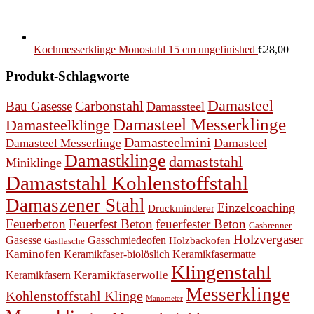
Kochmesserklinge Monostahl 15 cm ungefinished
€
28,00
Produkt-Schlagworte
Damasteel
Bau Gasesse
Carbonstahl
Damassteel
Damasteel Messerklinge
Damasteelklinge
Damasteelmini
Damasteel
Damasteel Messerlinge
Damastklinge
damaststahl
Miniklinge
Damaststahl Kohlenstoffstahl
Damaszener Stahl
Einzelcoaching
Druckminderer
Feuerbeton
Feuerfest Beton
feuerfester Beton
Gasbrenner
Holzvergaser
Gasesse
Gasschmiedeofen
Holzbackofen
Gasflasche
Kaminofen
Keramikfaser-biolöslich
Keramikfasermatte
Klingenstahl
Keramikfasern
Keramikfaserwolle
Messerklinge
Kohlenstoffstahl Klinge
Manometer