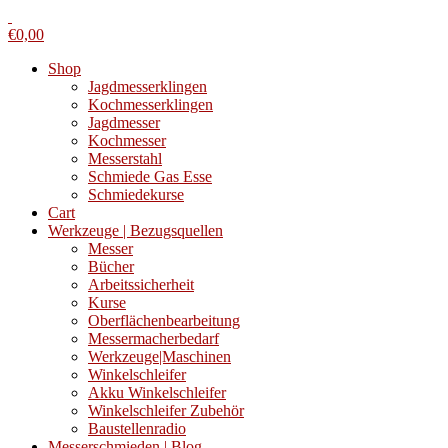
€
0,00
Shop
Jagdmesserklingen
Kochmesserklingen
Jagdmesser
Kochmesser
Messerstahl
Schmiede Gas Esse
Schmiedekurse
Cart
Werkzeuge | Bezugsquellen
Messer
Bücher
Arbeitssicherheit
Kurse
Oberflächenbearbeitung
Messermacherbedarf
Werkzeuge|Maschinen
Winkelschleifer
Akku Winkelschleifer
Winkelschleifer Zubehör
Baustellenradio
Messerschmieden | Blog