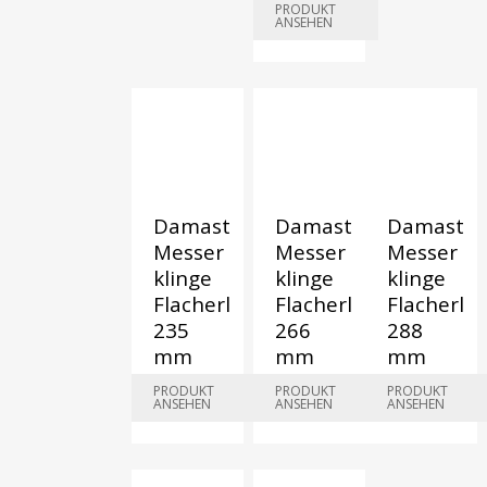
€
225,00
PRODUKT
ANSEHEN
Damast
Damast
Damast
Messer
Messer
Messer
klinge
klinge
klinge
Flacherl
Flacherl
Flacherl
235
266
288
mm
mm
mm
€
267,75
€
280,00
€
1.150,00
PRODUKT
PRODUKT
PRODUKT
ANSEHEN
ANSEHEN
ANSEHEN