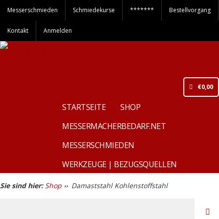
Messerschmieden
Schmiedekurse
*******
Bestellvorgang
Kontakt
Anmelden
€
0,00
STARTSEITE
SHOP
MESSERMACHERBEDARF.NET
MESSERSCHMIEDEN
WERKZEUGE | BEZUGSQUELLEN
Sie sind hier:
Shop
Damaststahl Kohlenstoffstahl
››