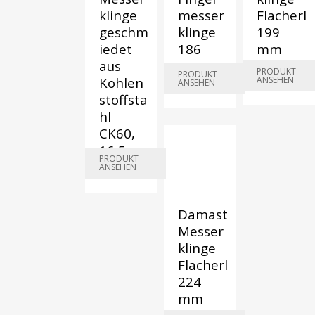
klinge
messer
Flacherl
geschm
klinge
199
iedet
186
mm
aus
mm
€
160,00
PRODUKT
PRODUKT
Kohlen
ANSEHEN
ANSEHEN
€
150,00
stoffsta
hl
CK60,
16,5 cm
PRODUKT
ANSEHEN
€
148,75
Damast
Messer
klinge
Flacherl
224
mm