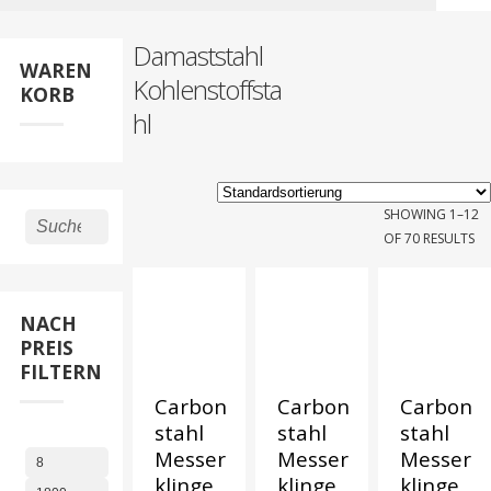
Damaststahl
WAREN
Kohlenstoffsta
KORB
hl
SHOWING 1–12
Suchen
OF 70 RESULTS
nach:
NACH
PREIS
FILTERN
Carbon
Carbon
Carbon
stahl
stahl
stahl
Messer
Messer
Messer
klinge
klinge
klinge