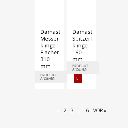
Damast
Damast
Messer
Spitzerl
klinge
klinge
Flacherl
160
310
mm
mm
PRODUKT
€
195,00
ANSEHEN
€
490,00
PRODUKT
ANSEHEN
1
2
3
…
6
VOR ››