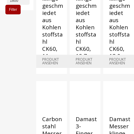
geschm
geschm
geschm
Filter
iedet
iedet
iedet
aus
aus
aus
Kohlen
Kohlen
Kohlen
stoffsta
stoffsta
stoffsta
hl
hl
hl
CK60,
CK60,
CK60,
11 cm
12,7 cm
13,9 cm
PRODUKT
PRODUKT
PRODUKT
ANSEHEN
ANSEHEN
ANSEHEN
€
75,00
€
102,00
€
107,00
Carbon
Damast
Damast
stahl
3-
Messer
Messer
Finger
klinge