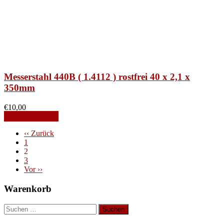
Messerstahl 440B ( 1.4112 ) rostfrei 40 x 2,1 x
350mm
€
10,00
Produkt ansehen
‹‹ Zurück
1
2
3
Vor ››
Warenkorb
Suchen
nach: