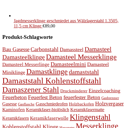
Jagdmesserklinge geschmiedet aus Wälzlagerstahl 1.3505,
11,5 cm Klinge
€
89,00
Produkt-Schlagworte
Damasteel
Bau Gasesse
Carbonstahl
Damassteel
Damasteel Messerklinge
Damasteelklinge
Damasteelmini
Damasteel
Damasteel Messerlinge
Damastklinge
damaststahl
Miniklinge
Damaststahl Kohlenstoffstahl
Damaszener Stahl
Einzelcoaching
Druckminderer
Feuerbeton
Feuerfest Beton
feuerfester Beton
Gasbrenner
Holzvergaser
Gasesse
Gasschmiedeofen
Holzbackofen
Gasflasche
Kaminofen
Keramikfaser-biolöslich
Keramikfasermatte
Klingenstahl
Keramikfasern
Keramikfaserwolle
Messerklinge
Kohlenstoffstahl Klinge
Manometer