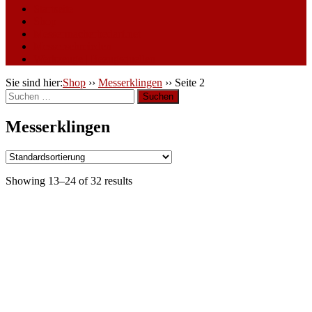
Startseite
Shop
Messermacherbedarf.net
Messerschmieden
Werkzeuge | Bezugsquellen
Sie sind hier:
Shop
››
Messerklingen
››
Seite 2
Suchen
nach:
Messerklingen
Showing 13–24 of 32 results