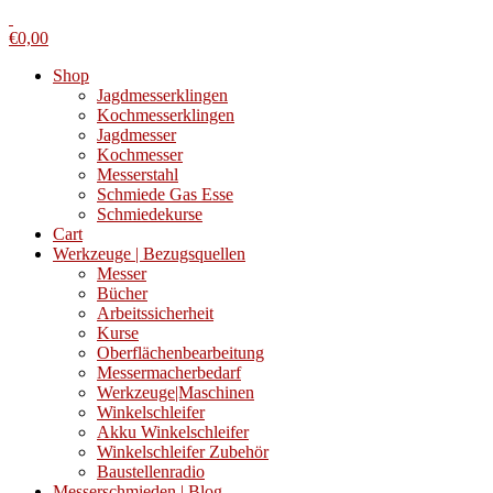
€
0,00
Shop
Jagdmesserklingen
Kochmesserklingen
Jagdmesser
Kochmesser
Messerstahl
Schmiede Gas Esse
Schmiedekurse
Cart
Werkzeuge | Bezugsquellen
Messer
Bücher
Arbeitssicherheit
Kurse
Oberflächenbearbeitung
Messermacherbedarf
Werkzeuge|Maschinen
Winkelschleifer
Akku Winkelschleifer
Winkelschleifer Zubehör
Baustellenradio
Messerschmieden | Blog