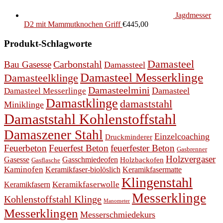
Jagdmesser
D2 mit Mammutknochen Griff
€
445,00
Produkt-Schlagworte
Damasteel
Bau Gasesse
Carbonstahl
Damassteel
Damasteel Messerklinge
Damasteelklinge
Damasteelmini
Damasteel
Damasteel Messerlinge
Damastklinge
damaststahl
Miniklinge
Damaststahl Kohlenstoffstahl
Damaszener Stahl
Einzelcoaching
Druckminderer
Feuerbeton
Feuerfest Beton
feuerfester Beton
Gasbrenner
Holzvergaser
Gasesse
Gasschmiedeofen
Holzbackofen
Gasflasche
Kaminofen
Keramikfaser-biolöslich
Keramikfasermatte
Klingenstahl
Keramikfasern
Keramikfaserwolle
Messerklinge
Kohlenstoffstahl Klinge
Manometer
Messerklingen
Messerschmiedekurs