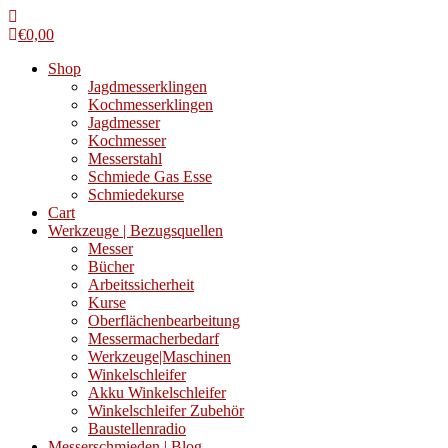
€
0,00
Shop
Jagdmesserklingen
Kochmesserklingen
Jagdmesser
Kochmesser
Messerstahl
Schmiede Gas Esse
Schmiedekurse
Cart
Werkzeuge | Bezugsquellen
Messer
Bücher
Arbeitssicherheit
Kurse
Oberflächenbearbeitung
Messermacherbedarf
Werkzeuge|Maschinen
Winkelschleifer
Akku Winkelschleifer
Winkelschleifer Zubehör
Baustellenradio
Messerschmieden | Blog