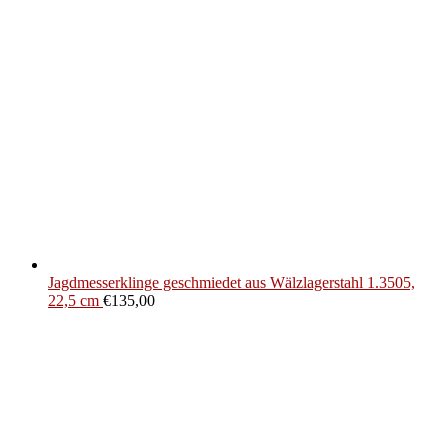
Jagdmesserklinge geschmiedet aus Wälzlagerstahl 1.3505,
22,5 cm
€
135,00