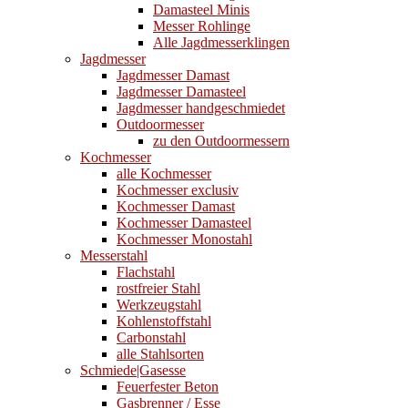
Damasteel Minis
Messer Rohlinge
Alle Jagdmesserklingen
Jagdmesser
Jagdmesser Damast
Jagdmesser Damasteel
Jagdmesser handgeschmiedet
Outdoormesser
zu den Outdoormessern
Kochmesser
alle Kochmesser
Kochmesser exclusiv
Kochmesser Damast
Kochmesser Damasteel
Kochmesser Monostahl
Messerstahl
Flachstahl
rostfreier Stahl
Werkzeugstahl
Kohlenstoffstahl
Carbonstahl
alle Stahlsorten
Schmiede|Gasesse
Feuerfester Beton
Gasbrenner / Esse