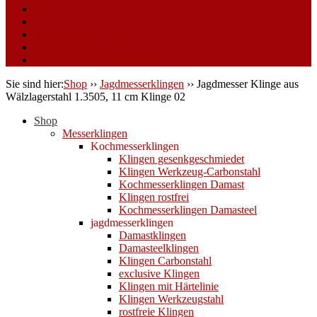
Startseite
Shop
Messermacherbedarf.net
Messerschmieden
Werkzeuge | Bezugsquellen
Sie sind hier:
Shop
››
Jagdmesserklingen
››
Jagdmesser Klinge aus
Wälzlagerstahl 1.3505, 11 cm Klinge 02
Shop
Messerklingen
Kochmesserklingen
Klingen gesenkgeschmiedet
Klingen Werkzeug-Carbonstahl
Kochmesserklingen Damast
Klingen rostfrei
Kochmesserklingen Damasteel
jagdmesserklingen
Damastklingen
Damasteelklingen
Klingen Carbonstahl
exclusive Klingen
Klingen mit Härtelinie
Klingen Werkzeugstahl
rostfreie Klingen