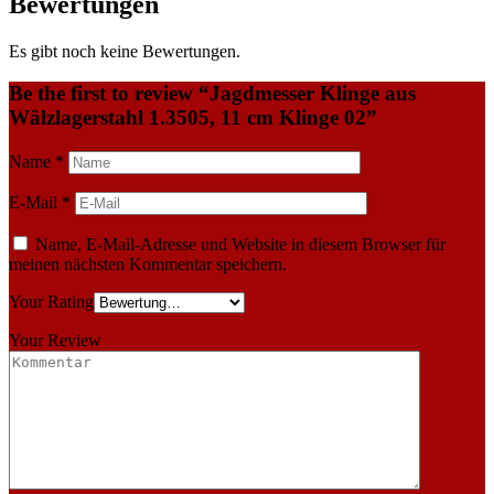
Bewertungen
Es gibt noch keine Bewertungen.
Be the first to review “Jagdmesser Klinge aus
Wälzlagerstahl 1.3505, 11 cm Klinge 02”
Name
*
E-Mail
*
Name, E-Mail-Adresse und Website in diesem Browser für
meinen nächsten Kommentar speichern.
Your Rating
Your Review