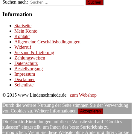
Suchen nach:
Information
Startseite
Mein Konto
Kontakt
Allgemeine Geschäftsbedingungen
Widerruf
Versand & Lieferung
Zahlungsweisen
Datenschutz
Bestellvorgang
Impressum
Disclaimer
Seitenliste
© 2015 www.Lindenschmiede.de |
zum Webshop
Durch die weitere Nutzung der Seite stimmen Sie der Verwendung
von Cookies zu.
Weitere Informationen
Akzeptieren
Die Cookie-Einstellungen auf dieser Website sind auf "Cookies
zulassen" eingestellt, um Ihnen das beste Surferlebnis zu
ermöglichen. Wenn Sie diese Website ohne Änderung Ihrer Cookie-