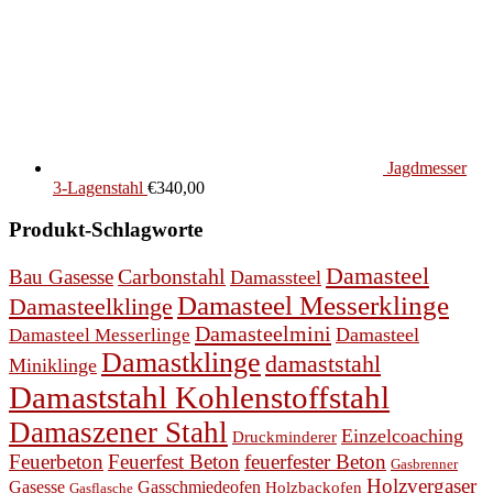
Jagdmesser
3-Lagenstahl
€
340,00
Produkt-Schlagworte
Damasteel
Bau Gasesse
Carbonstahl
Damassteel
Damasteel Messerklinge
Damasteelklinge
Damasteelmini
Damasteel
Damasteel Messerlinge
Damastklinge
damaststahl
Miniklinge
Damaststahl Kohlenstoffstahl
Damaszener Stahl
Einzelcoaching
Druckminderer
Feuerbeton
Feuerfest Beton
feuerfester Beton
Gasbrenner
Holzvergaser
Gasesse
Gasschmiedeofen
Holzbackofen
Gasflasche