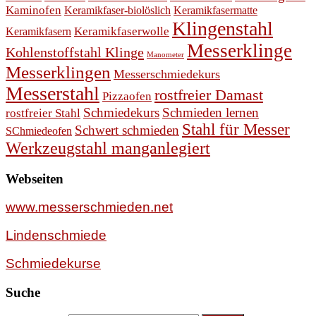
Kaminofen
Keramikfaser-biolöslich
Keramikfasermatte
Klingenstahl
Keramikfasern
Keramikfaserwolle
Messerklinge
Kohlenstoffstahl Klinge
Manometer
Messerklingen
Messerschmiedekurs
Messerstahl
rostfreier Damast
Pizzaofen
Schmiedekurs
Schmieden lernen
rostfreier Stahl
Stahl für Messer
Schwert schmieden
SChmiedeofen
Werkzeugstahl manganlegiert
Webseiten
www.messerschmieden.net
Lindenschmiede
Schmiedekurse
Suche