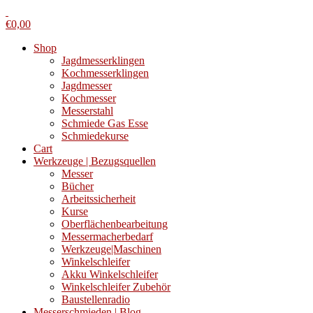
€
0,00
Shop
Jagdmesserklingen
Kochmesserklingen
Jagdmesser
Kochmesser
Messerstahl
Schmiede Gas Esse
Schmiedekurse
Cart
Werkzeuge | Bezugsquellen
Messer
Bücher
Arbeitssicherheit
Kurse
Oberflächenbearbeitung
Messermacherbedarf
Werkzeuge|Maschinen
Winkelschleifer
Akku Winkelschleifer
Winkelschleifer Zubehör
Baustellenradio
Messerschmieden | Blog