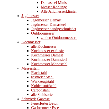
Damasteel Minis
Messer Rohlinge
Alle Jagdmesserklingen
Jagdmesser
Jagdmesser Damast
Jagdmesser Damasteel
Jagdmesser handgeschmiedet
Outdoormesser
zu den Outdoormessern
Kochmesser
alle Kochmesser
Kochmesser exclusiv
Kochmesser Damast
Kochmesser Damasteel
Kochmesser Monostahl
Messerstahl
Flachstahl
rostfreier Stahl
Werkzeugstahl
Kohlenstoffstahl
Carbonstahl
alle Stahlsorten
Schmiede|Gasesse
Feuerfester Beton
Gasbrenner / Esse