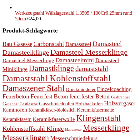
Werkzeugstahl Wälzlagerstahl 1.3505 / 100Cr6 25mm rund
50cm
€
24,00
Produkt-Schlagworte
Damasteel
Bau Gasesse
Carbonstahl
Damassteel
Damasteel Messerklinge
Damasteelklinge
Damasteelmini
Damasteel
Damasteel Messerlinge
Damastklinge
damaststahl
Miniklinge
Damaststahl Kohlenstoffstahl
Damaszener Stahl
Einzelcoaching
Druckminderer
Feuerbeton
Feuerfest Beton
feuerfester Beton
Gasbrenner
Holzvergaser
Gasesse
Gasschmiedeofen
Holzbackofen
Gasflasche
Kaminofen
Keramikfaser-biolöslich
Keramikfasermatte
Klingenstahl
Keramikfasern
Keramikfaserwolle
Messerklinge
Kohlenstoffstahl Klinge
Manometer
Messerklingen
Messerschmiedekurs