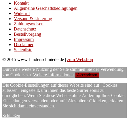
Kontakt
Allgemeine Geschäftsbedingungen
Widerruf
Versand & Lieferung
Zahlungsweisen
Datenschutz
Bestellvorgang
Impressum
Disclaimer
Seitenliste
© 2015 www.Lindenschmiede.de |
zum Webshop
Durch die weitere Nutzung der Seite stimmen Sie der Verwendung
von Cookies zu.
Weitere Informationen
Akzeptieren
Die Cookie-Einstellungen auf dieser Website sind auf "Cookies
zulassen" eingestellt, um Ihnen das beste Surferlebnis zu
ermöglichen. Wenn Sie diese Website ohne Änderung Ihrer Cookie-
Einstellungen verwenden oder auf "Akzeptieren" klicken, erklären
Sie sich damit einverstanden.
Schließen