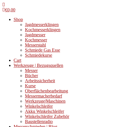
€
0,00
Shop
Jagdmesserklingen
Kochmesserklingen
Jagdmesser
Kochmesser
Messerstahl
Schmiede Gas Esse
Schmiedekurse
Cart
Werkzeuge | Bezugsquellen
Messer
Bücher
Arbeitssicherheit
Kurse
Oberflächenbearbeitung
Messermacherbedarf
Werkzeuge|Maschinen
Winkelschleifer
Akku Winkelschleifer
Winkelschleifer Zubehör
Baustellenradio
Messerschmieden | Blog