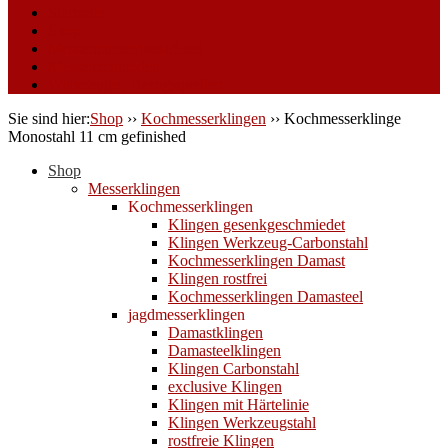
Startseite
Shop
Messermacherbedarf.net
Messerschmieden
Werkzeuge | Bezugsquellen
Sie sind hier:
Shop
››
Kochmesserklingen
››
Kochmesserklinge
Monostahl 11 cm gefinished
Shop
Messerklingen
Kochmesserklingen
Klingen gesenkgeschmiedet
Klingen Werkzeug-Carbonstahl
Kochmesserklingen Damast
Klingen rostfrei
Kochmesserklingen Damasteel
jagdmesserklingen
Damastklingen
Damasteelklingen
Klingen Carbonstahl
exclusive Klingen
Klingen mit Härtelinie
Klingen Werkzeugstahl
rostfreie Klingen