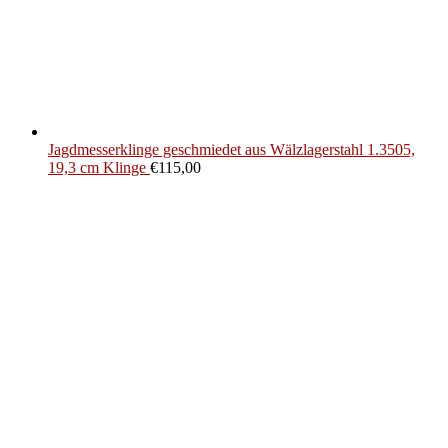
Jagdmesserklinge geschmiedet aus Wälzlagerstahl 1.3505,
19,3 cm Klinge
€
115,00